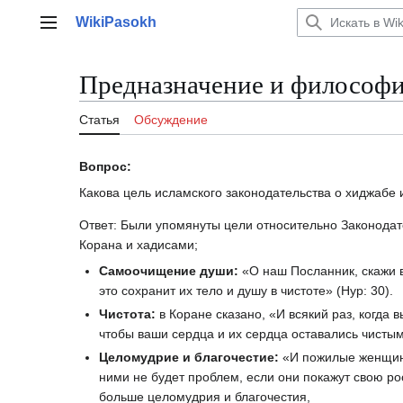
Перейти
WikiPasokh
к
Главное меню
содержанию
Предназначение и философ
Статья
Обсуждение
Вопрос:
Какова цель исламского законодательства о хиджаб
Ответ: Были упомянуты цели относительно Законодат
Корана и хадисами;
Самоочищение души:
«О наш Посланник, скажи в
это сохранит их тело и душу в чистоте» (Нур: 30).
Чистота:
в Коране сказано, «И всякий раз, когда 
чтобы ваши сердца и их сердца оставались чистым
Целомудрие и благочестие:
«И пожилые женщины
ними не будет проблем, если они покажут свою ро
больше целомудрия и благочестия,