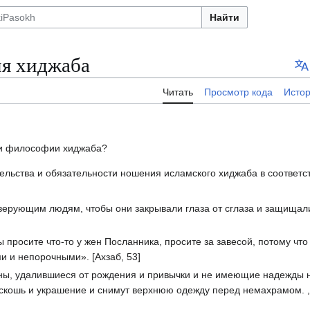
Найти
ия хиджаба
Читать
Просмотр кода
Исто
е и философии хиджаба?
ельства и обязательности ношения исламского хиджаба в соответс
ерующим людям, чтобы они закрывали глаза от сглаза и защищали 
вы просите что-то у жен Посланника, просите за завесой, потому чт
и и непорочными». [Ахзаб, 53]
, удалившиеся от рождения и привычки и не имеющие надежды на
скошь и украшение и снимут верхнюю одежду перед немахрамом. , 