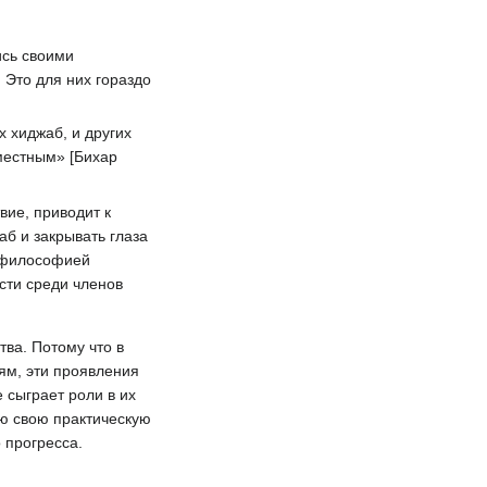
ись своими
 Это для них гораздо
 хиджаб, и других
уместным» [Бихар
вие, приводит к
б и закрывать глаза
и философией
сти среди членов
ва. Потому что в
ям, эти проявления
 сыграет роли в их
сю свою практическую
 прогресса.