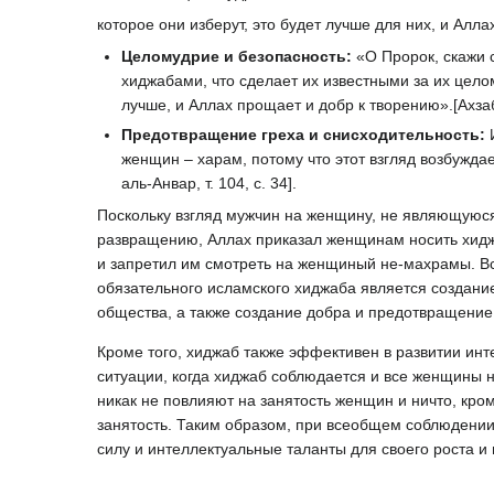
которое они изберут, это будет лучше для них, и Алла
Целомудрие и безопасность:
«О Пророк, скажи 
хиджабами, что сделает их известными за их целом
лучше, и Аллах прощает и добр к творению».[Ахзаб
Предотвращение греха и снисходительность:
И
женщин – харам, потому что этот взгляд возбужда
аль-Анвар, т. 104, с. 34].
Поскольку взгляд мужчин на женщину, не являющуюся 
развращению, Аллах приказал женщинам носить хиджа
и запретил им смотреть на женщиный не-махрамы. В
обязательного исламского хиджаба является создани
общества, а также создание добра и предотвращение
Кроме того, хиджаб также эффективен в развитии инт
ситуации, когда хиджаб соблюдается и все женщины н
никак не повлияют на занятость женщин и ничто, кром
занятость. Таким образом, при всеобщем соблюдении
силу и интеллектуальные таланты для своего роста и