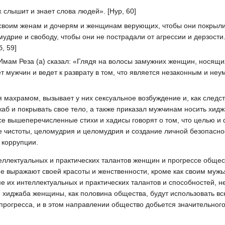
х слышит и знает слова людей». [Нур, 60]
своим женам и дочерям и женщинам верующих, чтобы они покрыл
удрие и свободу, чтобы они не пострадали от агрессии и дерзости.
, 59]
мам Реза (а) сказал: «Глядя на волосы замужних женщин, носящих
ет мужчин и ведет к разврату в том, что является незаконным и не
махрамом, вызывает у них сексуальное возбуждение и, как следст
б и покрывать свое тело, а также приказал мужчинам носить хиджа
се вышеперечисленные стихи и хадисы говорят о том, что целью 
е чистоты, целомудрия и целомудрия и создание личной безопасно
 коррупции.
еллектуальных и практических талантов женщин и прогрессе общест
е выражают своей красоты и женственности, кроме как своим мужь
е их интеллектуальных и практических талантов и способностей, не
 хиджаба женщины, как половина общества, будут использовать в
 прогресса, и в этом направлении общество добьется значительного