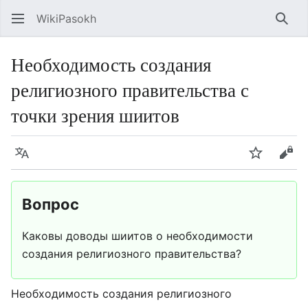
WikiPasokh
Най
Необходимость создания
религиозного правительства с
точки зрения шиитов
Язык
Следить
Про
Вопрос
Каковы доводы шиитов о необходимости
создания религиозного правительства?
Необходимость создания религиозного