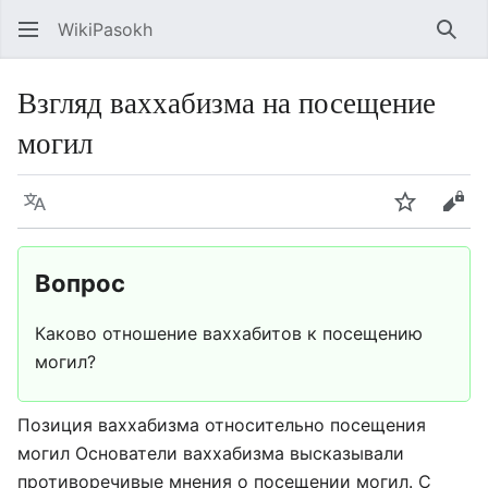
WikiPasokh
Най
Взгляд ваххабизма на посещение
могил
Язык
Следить
Про
Вопрос
Каково отношение ваххабитов к посещению
могил?
Позиция ваххабизма относительно посещения
могил Основатели ваххабизма высказывали
противоречивые мнения о посещении могил. С